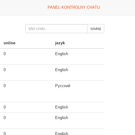
PANEL KONTROLNY CHATU
szukaj
online
jezyk
0
English
0
English
0
Русский
0
English
0
English
0
English