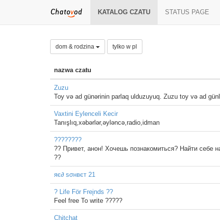
KATALOG CZATU
STATUS PAGE
dom & rodzina
tylko w pl
nazwa czatu
Zuzu
Toy və ad günərinin parlaq ulduzuyuq. Zuzu toy və ad günlər
Vaxtini Eylenceli Kecir
Tanışlıq,xəbərlər,əyləncə,radio,idman
????????
?? Привет, анон! Хочешь познакомиться? Найти себе нак
??
яє∂ ѕσнвєт 21
? Life För Freįnds ??
Feel free To write ?????
Chitchat