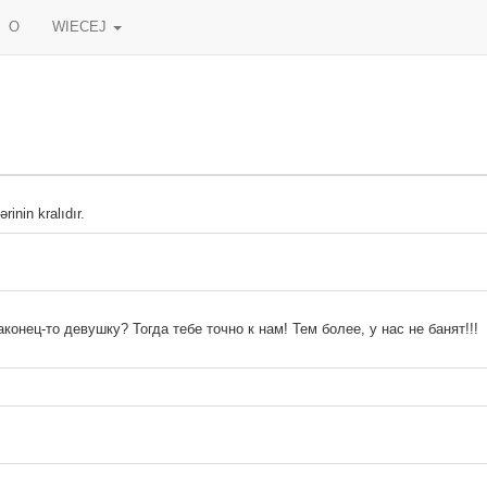
O
WIECEJ
inin kralıdır.
онец-то девушку? Тогда тебе точно к нам! Тем более, у нас не банят!!!