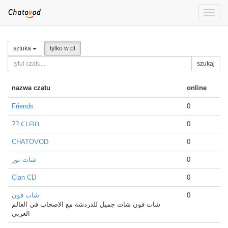
Toggle
naviga
sztuka
tylko w pl
szukaj
nazwa czatu
online
Friends
0
?? ᑕᒪᗩᑎ
0
CHATOVOD
0
شات نور
0
Clan CD
0
شات فون
0
شات فون شات جميل للدردشة مع الاصحاب في العالم
العربي