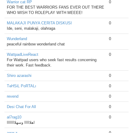
Warrior cat RP
0
FOR THE BEST WARRIORS FANS EVER OUT THERE
WHO WISH TO ROLEPLAY WITH MEEEE!
MALAKAJI PUNYA CERITA DISKUSI
0
Ide, seni, malakaji, olahraga
Wunderland
0
peaceful rainbow wonderland chat
WattpadLiveReact
0
For Wattpad users who seek fast results concerning
their work. Fast feedback.
Shiro azarashi
0
TəHSiL PoRTALı
0
revend
0
Desi Chat For All
0
al7rag10
0
اهلااااا وسهلااااااا
agar z
0