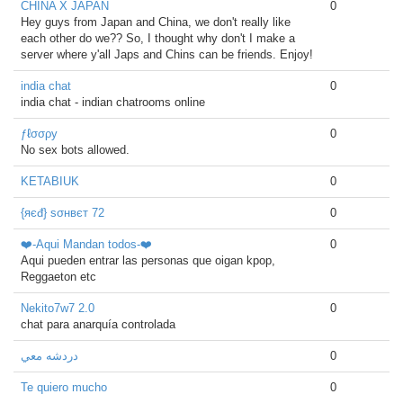
CHINA X JAPAN
0
Hey guys from Japan and China, we don't really like
each other do we?? So, I thought why don't I make a
server where y'all Japs and Chins can be friends. Enjoy!
india chat
0
india chat - indian chatrooms online
ƒℓσσρу
0
No sex bots allowed.
KETABIUK
0
{яєđ} sσнвєт 72
0
❤️-Aqui Mandan todos-❤️
0
Aqui pueden entrar las personas que oigan kpop,
Reggaeton etc
Nekito7w7 2.0
0
chat para anarquía controlada
دردشه معي
0
Te quiero mucho
0