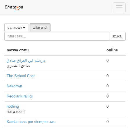
Toggle
naviga
darmowy
tylko w pl
szukaj
nazwa czatu
online
دردشه ابن العراق صادق
0
صادق الشمري
The School Chat
0
Nekonwn
0
Redclankırallığı
0
nothing
0
not a room
Kardashans por siempre uwu
0