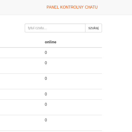
PANEL KONTROLNY CHATU
szukaj
online
0
0
0
0
0
0