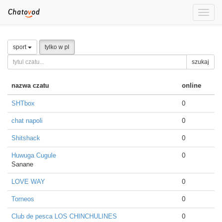
Toggle
naviga
sport
tylko w pl
szukaj
nazwa czatu
online
SHTbox
0
chat napoli
0
Shitshack
0
Huwuga Cugule
0
Sanane
LOVE WAY
0
Torneos
0
Club de pesca LOS CHINCHULINES
0