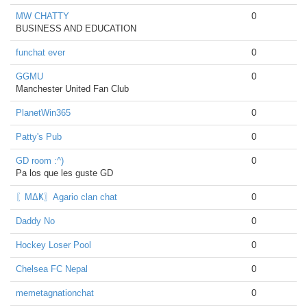
MW CHATTY
0
BUSINESS AND EDUCATION
funchat ever
0
GGMU
0
Manchester United Fan Club
PlanetWin365
0
Patty's Pub
0
GD room :^)
0
Pa los que les guste GD
〖ΜΔҜ〗Agario clan chat
0
Daddy No
0
Hockey Loser Pool
0
Chelsea FC Nepal
0
memetagnationchat
0