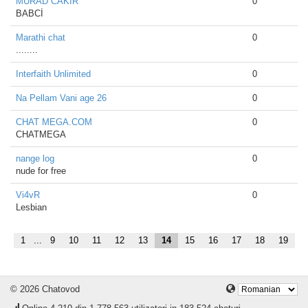
MURAD CAKIR
0
BABCİ
Marathi chat
0
........
Interfaith Unlimited
0
Na Pellam Vani age 26
0
CHAT MEGA.COM
0
CHATMEGA
nange log
0
nude for free
Vi4vR
0
Lesbian
1
...
9
10
11
12
13
14
15
16
17
18
19
© 2026 Chatovod