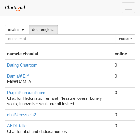
Toggle
naviga
intalniri
doar engleza
cautare
numele chatului
online
Dating Chatroom
0
Damla💗Elif
0
Elif💗DAMLA
PurplePleasureRoom
0
Chat for Hedonists, Fun and Pleasure lovers. Lonely
souls, innovative souls are all invited.
chatVenezuela2
0
ABDL talks
0
Chat for abdl and dadies/momies