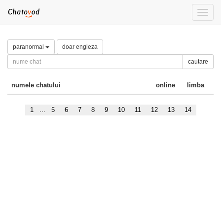
Toggle
naviga
paranormal
doar engleza
cautare
numele chatului
online
limba
1
...
5
6
7
8
9
10
11
12
13
14