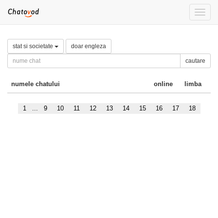
Toggle
naviga
stat si societate
doar engleza
cautare
numele chatului
online
limba
1
...
9
10
11
12
13
14
15
16
17
18