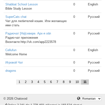
Shabbat School Lesson
0
English
Bible Study Lesson
SuperCats chat
0
Русский
Чат для любителей кошек. Или желающих
ими стать
Радиочат [На]севере. Арх-я обл
0
Русский
Радио-чат приложения
Вконтакте:http://vk.com/app2223578
Cellufun
0
English
Welcome Home
Игровой Чат
0
Русский
dragons
0
Русский
1
2
3
4
5
6
7
8
9
10
11
© 2026 Chatovod