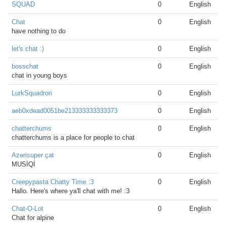
SQUAD
0
English
Chat
0
English
have nothing to do
let's chat :)
0
English
bosschat
0
English
chat in young boys
LurkSquadron
0
English
aeb0xdead0051be213333333333373
0
English
chatterchums
0
English
chatterchums is a place for people to chat
Azərisuper çat
0
English
MUSİQİ
Creepypasta Chatty Time :3
0
English
Hallo. Here's where ya'll chat with me! :3
Chat-O-Lot
0
English
Chat for alpine