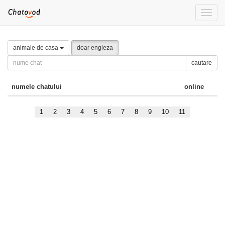
Toggle
naviga
animale de casa
doar engleza
cautare
numele chatului
online
1
2
3
4
5
6
7
8
9
10
11