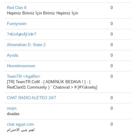
Red Clan 9
0
Hepimiz Birimiz İçin Birimiz Hepimiz İçin
Funnyroom
0
?⫷✰Aⱥroђΐ✰⫸?
0
Almendrian D. State 2
0
Ayuda
0
Hesretimsensen
0
TeamTR <AgaRio>
0
[TR] TeamTR.CoM - [ ADMİNLİK BEDAVA ! ] - (
RedClan01 Community ) ` Chatovod > # [#Yükseliş]
CHAT RADIO ALETEO 24/7
0
mnjm
0
dsadas
chat egypt.com
0
اهم شي الاحترام