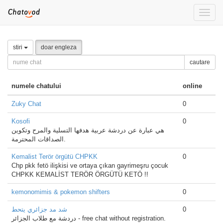
Toggle
naviga
stiri
doar engleza
cautare
numele chatului
online
Zuky Chat
0
Kosofi
0
هي عبارة عن دردشة عربية هدفها التسلية والمرح وتكوين
الصداقات المحترمة.
Kemalist Terör örgütü CHPKK
0
Chp pkk fetö ilişkisi ve ortaya çıkan gayrimeşru çocuk
CHPKK KEMALİST TERÖR ÖRGÜTÜ KETÖ !!
kemonomimis & pokemon shifters
0
شد مد جزائري يتحط
0
دردشة مع طلاب الجزائر - free chat without registration.