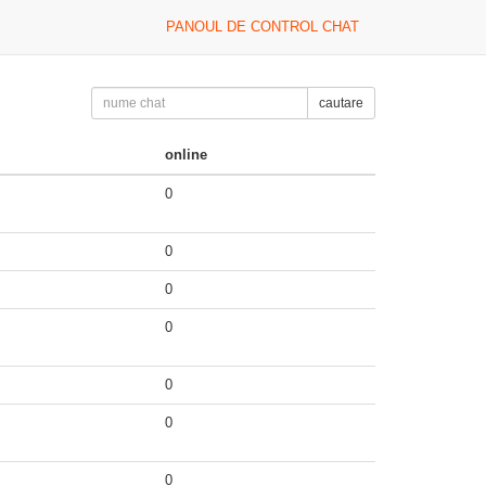
PANOUL DE CONTROL CHAT
cautare
online
0
0
0
0
0
0
0