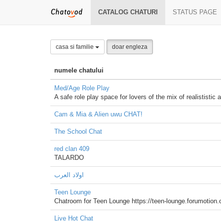
CATALOG CHATURI
STATUS PAGE
casa si familie
doar engleza
numele chatului
Med/Age Role Play
A safe role play space for lovers of the mix of realististic
Cam & Mia & Alien uwu CHAT!
The School Chat
red clan 409
TALARDO
اولاد العرب
Teen Lounge
Chatroom for Teen Lounge https://teen-lounge.forumotion
Live Hot Chat