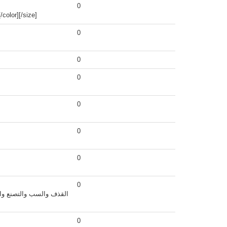
0
color][/size]
0
0
0
0
0
0
0
القذف والسب والتصنع وا
0