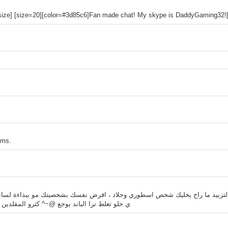
[/size] [size=20][color=#3d85c6]Fan made chat! My skype is DaddyGaming32![/
ums.
لتزبيد ما راح يخليك شخص اسطوري وجلاد ، افرض نفسك بشخصيتك مو ببذاءة لسا
ي حلو تغلط ترا الباند يوجع @~^ كثرو المقلدين ب