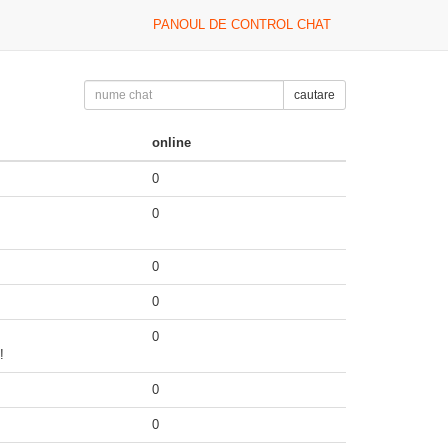
PANOUL DE CONTROL CHAT
cautare
online
0
0
0
0
0
!
0
0