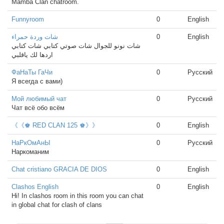
Mamba Clan chatroom.
Funnyroom
0
English
شات وردة حمراء
0
English
شات نونو للجوال شات صوتي كتابي شات كتابي
اردها لك ياقلبي
ФаНаТы ГаЧи
0
Русский
Я всегда с вами)
Мой любимый чат
0
Русский
Чат всё обо всём
《《♚ RED CLAN 125 ♚》》
0
English
НаРкОмАнЫ
0
Русский
Наркоманим
Chat cristiano GRACIA DE DIOS
0
English
Clashos English
0
English
Hi! In clashos room in this room you can chat
in global chat for clash of clans