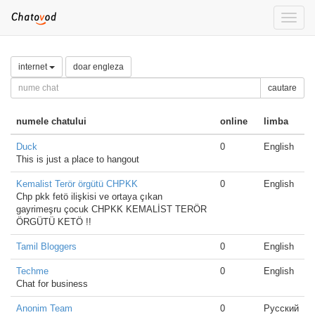
Toggle
naviga
internet
doar engleza
cautare
numele chatului
online
limba
Duck
0
English
This is just a place to hangout
Kemalist Terör örgütü CHPKK
0
English
Chp pkk fetö ilişkisi ve ortaya çıkan
gayrimeşru çocuk CHPKK KEMALİST TERÖR
ÖRGÜTÜ KETÖ !!
Tamil Bloggers
0
English
Techme
0
English
Chat for business
Anonim Team
0
Русский