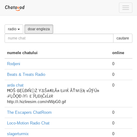
Toggle
naviga
radio
doar engleza
cautare
numele chatului
online
Rodjeni
0
Beats & Treats Radio
0
arda chat
0
ĦOŜ ᎶẸĹĐᎥŇⓘŻ ƳΔŜคҜŁÃя ŁᎥภЌ ÃŤＭⒶķ кỮƑǗя
ℱĻỖǪĐ ίƳᎥ ＥЎĻᗴήČεĹέᖇ
http://i.hizliresim.com/nlWpG0.gif
The Escapers ChatRoom
0
Loco-Motion Radio Chat
0
slagerturmix
0