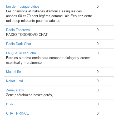
fan de musique oldies
0
Les chansons et ballades d'amour classiques des
années 60 et 70 sont légères comme l'air. Ecoutez cette
radio pop relaxante pour les adultes.
Radio Todorovo
0
RADIO TODOROVO CHAT
Radio Dark Chat
0
La Que Te escucha
0
Este es sistema credo para compartir dialogar y crecer
espiritual y moralmente
MusicLife
0
Kokot... xd
0
Zenevarázs
0
Zene,szórakozás,beszélgetés,
BSR
0
CHAT PRINCE
0