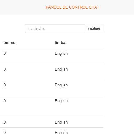
PANOUL DE CONTROL CHAT
cautare
online
limba
0
English
0
English
0
English
0
English
0
English
0
English