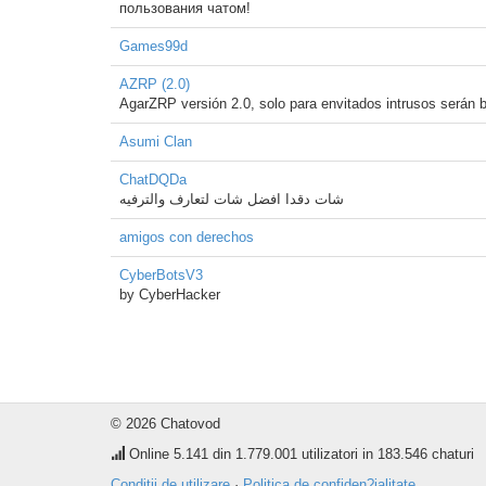
пользования чатом!
Games99d
AZRP (2.0)
AgarZRP versión 2.0, solo para envitados intrusos serán 
Asumi Clan
ChatDQDa
شات دقدا افضل شات لتعارف والترفيه
amigos con derechos
CyberBotsV3
by CyberHacker
© 2026 Chatovod
Online
5.141
din 1.779.001 utilizatori in 183.546 chaturi
Conditii de utilizare
·
Politica de confiden?ialitate