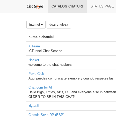
CATALOG CHATURI
STATUS PAGE
internet
doar engleza
numele chatului
iCTeam
iCTunnel Chat Service
Hacker
welcome to the chat hackers
Poke Club
Aqui puedes comunicarte siempre y cuando respetes las r
Chatroom for All
Hello Bigs, Littles, ABs, DL, and everyone else in betwe
OLDER TO BE IN THIS CHAT!
الشبهاء
Classic Style RP (ESP)