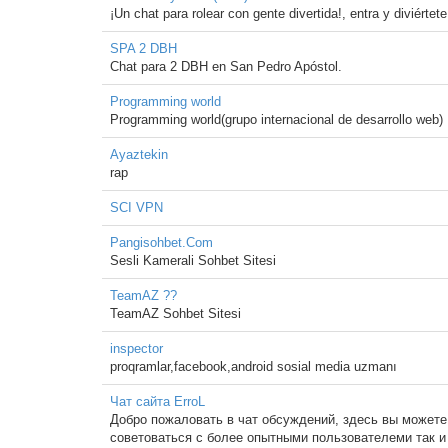
¡Un chat para rolear con gente divertida!, entra y diviértet
SPA 2 DBH
Chat para 2 DBH en San Pedro Apóstol.
Programming world
Programming world(grupo internacional de desarrollo web)
Ayaztekin
rap
SCI VPN
Pangisohbet.Com
Sesli Kamerali Sohbet Sitesi
TeamAZ ??
TeamAZ Sohbet Sitesi
inspector
proqramlar,facebook,android sosial media uzmanı
Чат сайта ErroL
Добро пожаловать в чат обсуждений, здесь вы можете
советоваться с более опытными пользователеми так и 