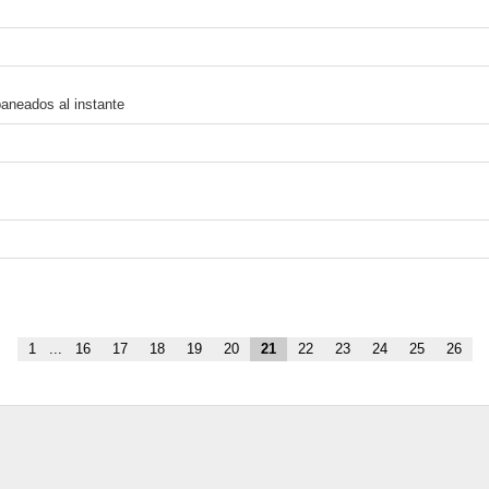
baneados al instante
1
...
16
17
18
19
20
21
22
23
24
25
26