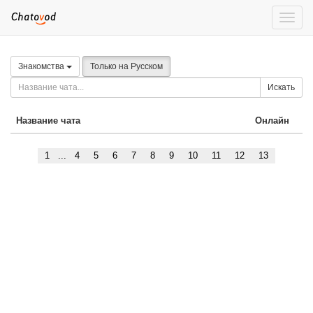
Toggle
naviga
Знакомства
Только на Русском
Искать
Название чата
Онлайн
1
...
4
5
6
7
8
9
10
11
12
13