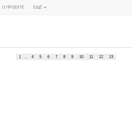
О ПРОЕКТЕ
ЕЩЁ
1
...
4
5
6
7
8
9
10
11
12
13