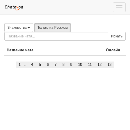
Toggle
naviga
Знакомства
Только на Русском
Искать
Название чата
Онлайн
1
...
4
5
6
7
8
9
10
11
12
13