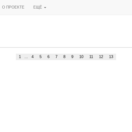
О ПРОЕКТЕ
ЕЩЁ
1
...
4
5
6
7
8
9
10
11
12
13