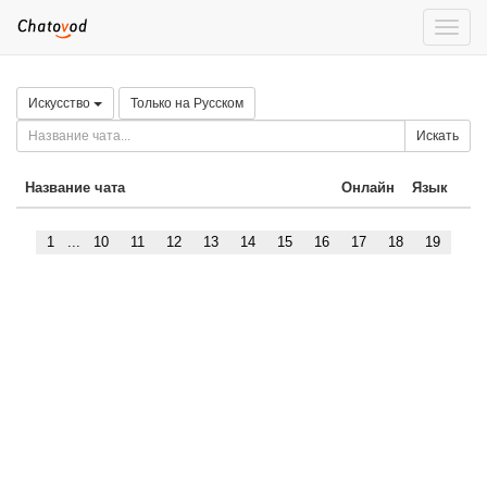
Toggle
naviga
Искусство
Только на Русском
Искать
Название чата
Онлайн
Язык
1
...
10
11
12
13
14
15
16
17
18
19