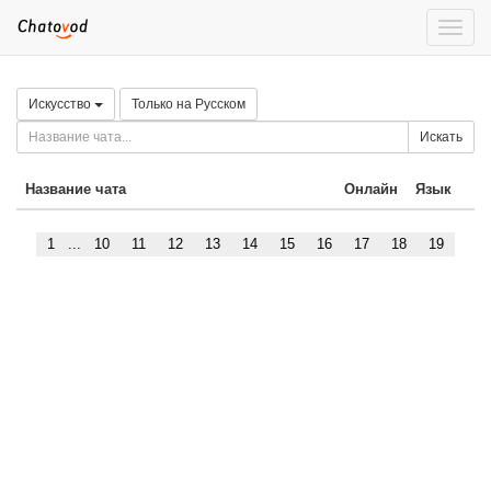
Toggle
naviga
Искусство
Только на Русском
Искать
Название чата
Онлайн
Язык
1
...
10
11
12
13
14
15
16
17
18
19