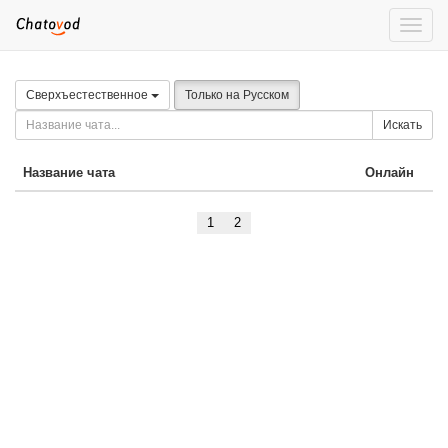
Toggle
naviga
Сверхъестественное
Только на Русском
Искать
Название чата
Онлайн
1
2