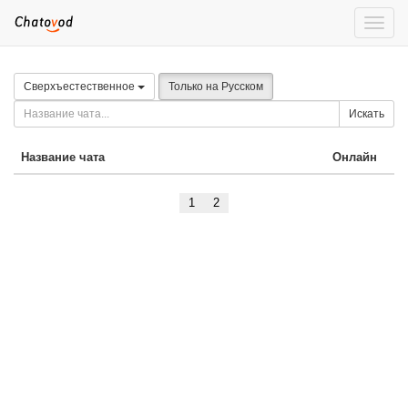
Toggle
naviga
Сверхъестественное
Только на Русском
Искать
Название чата
Онлайн
1
2