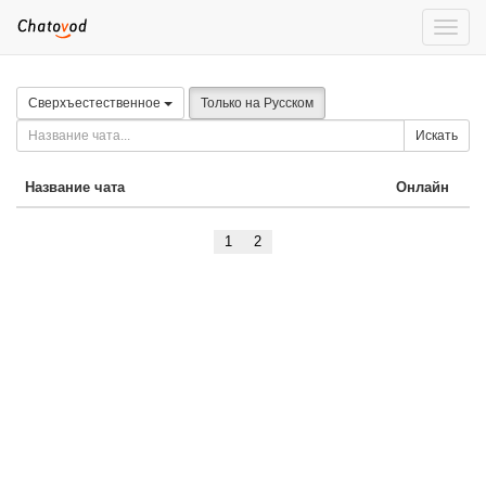
Toggle
naviga
Сверхъестественное
Только на Русском
Искать
Название чата
Онлайн
1
2