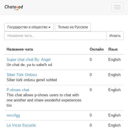
Toggle
naviga
Государство и общество
Только на Русском
Искать
Название чата
Онлайн
Язык
Super chat chuli By: Angel
0
English
Un chat de..ya tu sabe'h xd
Siber Türk Ordusu
0
English
Siber türk ordusu genel sohbet
P-shows chat
0
English
This chat allows p-shows users to chat with
one another and share wonderful experiences
too
nvccfgg
0
English
Lα Vιєנα ƐѕcυєƖα.
0
English