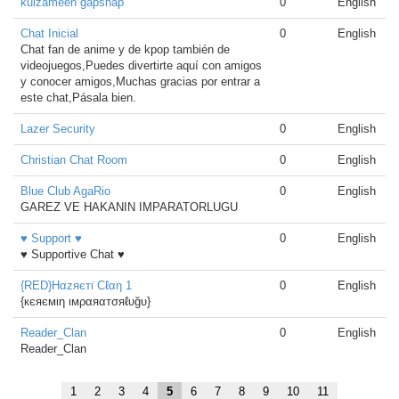
kulzameen gapshap
0
English
Chat Inicial
0
English
Chat fan de anime y de kpop también de
videojuegos,Puedes divertirte aquí con amigos
y conocer amigos,Muchas gracias por entrar a
este chat,Pásala bien.
Lazer Security
0
English
Christian Chat Room
0
English
Blue Club AgaRio
0
English
GAREZ VE HAKANIN IMPARATORLUGU
♥️ Support ♥️
0
English
♥️ Supportive Chat ♥️
{RED}Hαzяєтι̇ Cℓαη 1
0
English
{кєяємιη ιмραяαтσяℓυğυ}
Reader_Clan
0
English
Reader_Clan
1
2
3
4
5
6
7
8
9
10
11