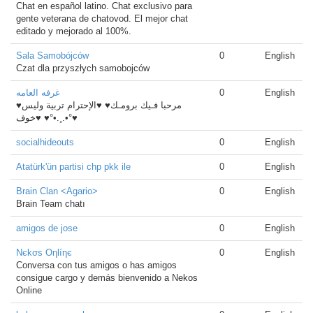
Chat en español latino. Chat exclusivo para
gente veterana de chatovod. El mejor chat
editado y mejorado al 100%.
Sala Samobójców
0
English
Czat dla przyszłych samobojców
غرفه العامه
0
English
♥مرحبا فـيك برومـك♥ ♥الإحترام تربية وليس
خوف♥ ♥°•.¸.•°♥
socialhideouts
0
English
Atatürk'ün partisi chp pkk ile
0
English
Brain Clan <Agario>
0
English
Brain Team chatı
amigos de jose
0
English
Nєkσѕ Oηlíηє
0
English
Conversa con tus amigos o has amigos
consigue cargo y demás bienvenido a Nekos
Online