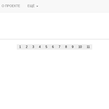
О ПРОЕКТЕ
ЕЩЁ
1
2
3
4
5
6
7
8
9
10
11