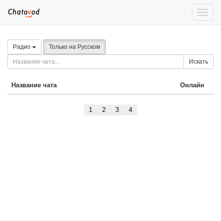
Toggle
naviga
Радио
Только на Русском
Искать
Название чата
Онлайн
1
2
3
4