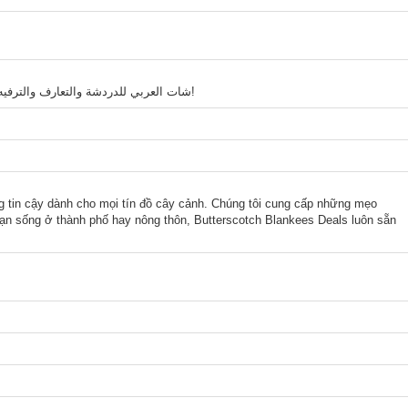
شات العربي للدردشة والتعارف والترفيه، تواصل مع أصدقاء من مختلف الدول وتبادل النقاشات الممتعة!
g tin cậy dành cho mọi tín đồ cây cảnh. Chúng tôi cung cấp những mẹo
 bạn sống ở thành phố hay nông thôn, Butterscotch Blankees Deals luôn sẵn