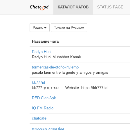
КАТАЛОГ ЧАТОВ
STATUS PAGE
Радио
Только на Русском
Название чата
Radyo Huni
Radyo Huni Muhabbet Kanalı
tormentas-de-otoño-invierno
pasala bien entre la gente y amigos y amigas
kk777id
kk777 ব্যবহার করুন — Website :https://kk777.id
RED Clan Aşk
IQ FM Radio
chatcafe
мировые хиты фм