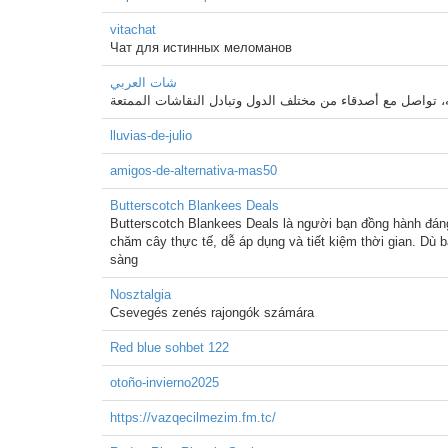
vitachat
Чат для истинных меломанов
شات العربي
lluvias-de-julio
amigos-de-alternativa-mas50
Butterscotch Blankees Deals
Butterscotch Blankees Deals là người bạn đồng hành đán
chăm cây thực tế, dễ áp dụng và tiết kiệm thời gian. Dù
sàng
Nosztalgia
Csevegés zenés rajongók számára
Red blue sohbet 122
otoño-invierno2025
https://vazqecilmezim.fm.tc/