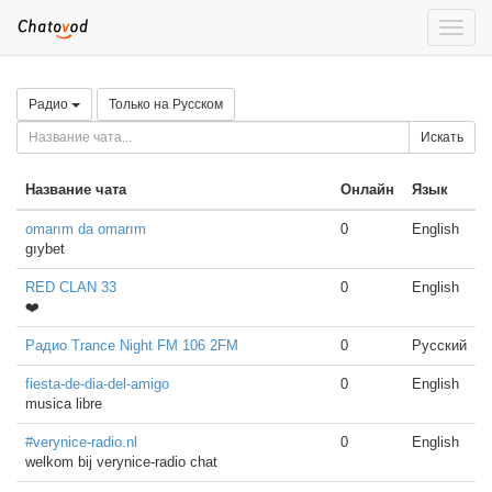
Toggle
naviga
Радио
Только на Русском
Искать
Название чата
Онлайн
Язык
omarım da omarım
0
English
gıybet
RED CLAN 33
0
English
❤️
Радио Trance Night FM 106 2FM
0
Русский
fiesta-de-dia-del-amigo
0
English
musica libre
#verynice-radio.nl
0
English
welkom bij verynice-radio chat