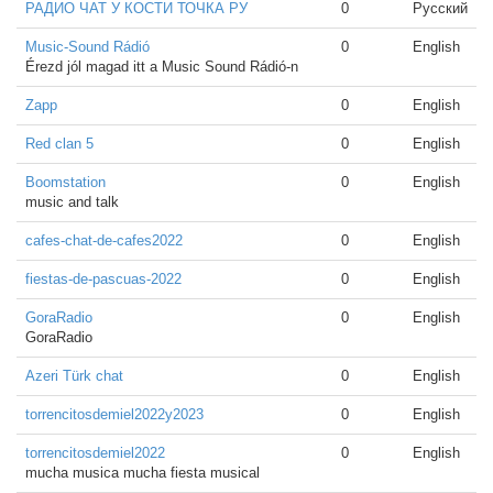
РАДИО ЧАТ У КОСТИ ТОЧКА РУ
0
Русский
Music-Sound Rádió
0
English
Érezd jól magad itt a Music Sound Rádió-n
Zapp
0
English
Red clan 5
0
English
Boomstation
0
English
music and talk
cafes-chat-de-cafes2022
0
English
fiestas-de-pascuas-2022
0
English
GoraRadio
0
English
GoraRadio
Azeri Türk chat
0
English
torrencitosdemiel2022y2023
0
English
torrencitosdemiel2022
0
English
mucha musica mucha fiesta musical