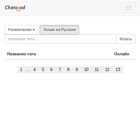
Toggle
naviga
Развлечения
Только на Русском
Искать
Название чата
Онлайн
1
...
4
5
6
7
8
9
10
11
12
13