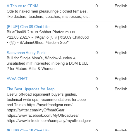
A Tribute to CFNM
0
English
Ode to naked men pleasuringe clothed females,
like doctors, teachers, coaches, mistresses, etc.
{BLUE} Clan 09 Chat-Life
0
English
BlueClan09 ?️ ↬ ₪ Sohbet Platforumu ₪
<12.05.2021> ⌁ ♯Agar.io [☾☆] ©2009 Chatovod
• (㋡) ⌁ ♯AdminOffice: ❝Erdem-Seo❞
Saravanan Aunty Poriki
0
English
Bull for Single Mom's, Window Aunties &
unsatisfied milf interested in being a DOM BULL
? for Mature Milfs & Women
AVVA CHAT
0
English
The Best Upgrades for Jeep
0
English
Useful off-road equipment buyer’s guides,
technical write-ups, recommendations for Jeep
and Trucks https://myoffroadgear.com/
https://twitter.com/MyOffroadGear
https://www.facebook.com/MyOffroadGear
https://www.linkedin.com/company/myoffroadgear
{BLUE} Clan 15 Chat-Life
0
English