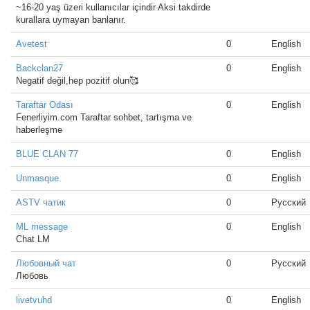
~16-20 yaş üzeri kullanıcılar içindir Aksi takdirde
kurallara uymayan banlanır.
Avetest
0
English
Backclan27
0
English
Negatif değil,hep pozitif olun🥰
Taraftar Odası
0
English
Fenerliyim.com Taraftar sohbet, tartışma ve
haberleşme
BLUE CLAN 77
0
English
Unmasque
0
English
ASTV чатик
0
Русский
ML message
0
English
Chat LM
Любовный чат
0
Русский
Любовь
livetvuhd
0
English