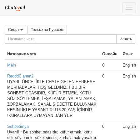
Toggl
naviga
Спорт
Только на Русском
Искать
Название чата
Онлайн
Язык
Main
0
English
RedddClannn2
0
English
UYARI! ÖNCELİKLE CHATE GELEN HERKESE
MERHABALAR, HOŞ GELDİNİZ. ! BU BİR
SOHBET ODASIDIR, KÜFÜR ETMEK, KÖTÜ
SÖZ SÖYLEMEK, İFŞALAMAK, YALANLAMAK,
ZORBALAMAK, SANAL ŞİDDETTE BULUNMAK
KESİNLİKLE YASAKTIR! !16-20 YAŞ İÇİNDİR.
!KURALLARA UYMAYAN BAN YER
Sohbetimya
0
English
Uyarı!! ~Bu sohbet odasıdır, küfür etmek, kötü
söz söylemek, sözel şiddet, zorbalamak yasaktır.