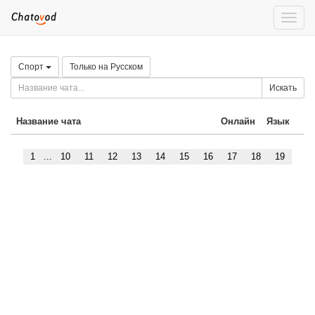
Toggle
naviga
Спорт
Только на Русском
Искать
Название чата
Онлайн
Язык
1
...
10
11
12
13
14
15
16
17
18
19