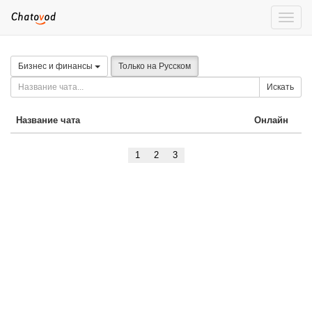
Toggle
naviga
Бизнес и финансы
Только на Русском
Искать
Название чата
Онлайн
1
2
3