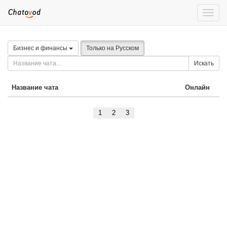
Toggle
naviga
Бизнес и финансы
Только на Русском
Искать
Название чата
Онлайн
1
2
3