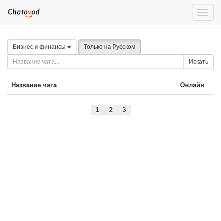
Toggle
naviga
Бизнес и финансы
Только на Русском
Искать
Название чата
Онлайн
1
2
3