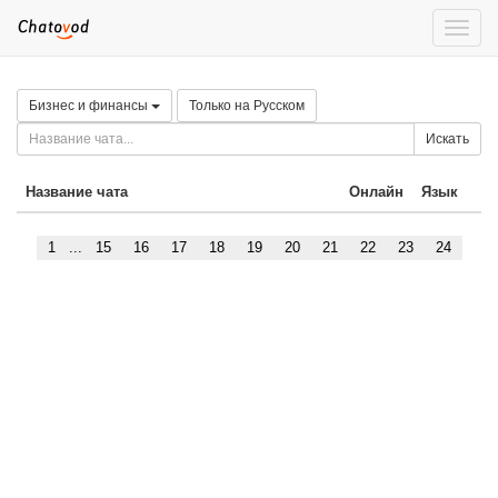
Toggle
naviga
Бизнес и финансы
Только на Русском
Искать
Название чата
Онлайн
Язык
1
...
15
16
17
18
19
20
21
22
23
24