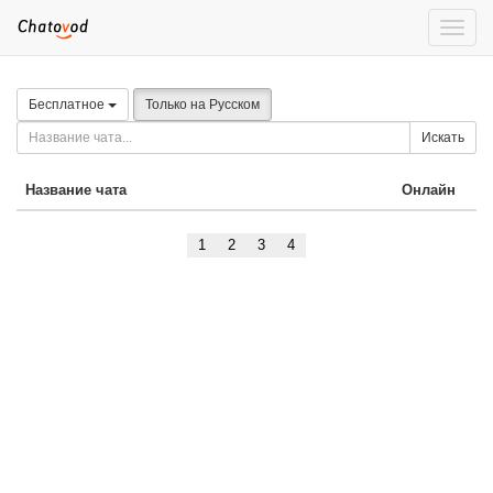
Toggle
naviga
Бесплатное
Только на Русском
Искать
Название чата
Онлайн
1
2
3
4