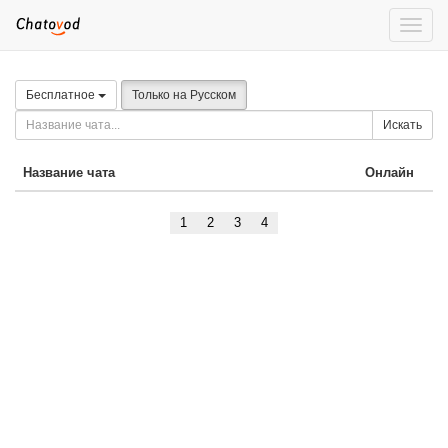
Toggle
naviga
Бесплатное
Только на Русском
Искать
Название чата
Онлайн
1
2
3
4