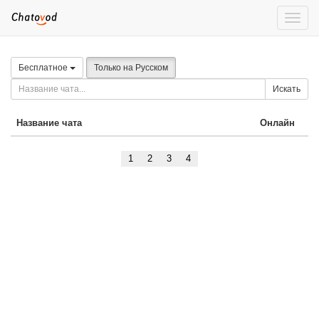
Toggle
naviga
Бесплатное
Только на Русском
Искать
Название чата
Онлайн
1
2
3
4