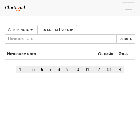
Toggle
naviga
Авто и мото
Только на Русском
Искать
Название чата
Онлайн
Язык
1
...
5
6
7
8
9
10
11
12
13
14