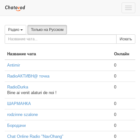
Toggle
naviga
Радио
Только на Русском
Искать
Название чата
Онлайн
Antimir
0
RadioАКТИВН@ точка
0
RadioDurka
0
Bine ai venit alaturi de noi !
ШАРМАНКА
0
rodzinne szalone
0
Бородачи
0
Chat Online Radio "NavOhang"
0