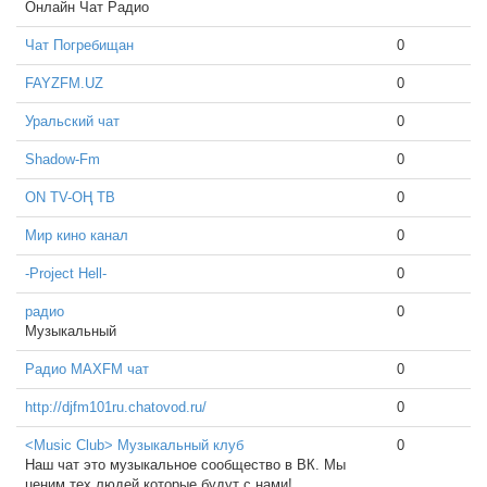
Онлайн Чат Радио
Чат Погребищан
0
FAYZFM.UZ
0
Уральский чат
0
Shadow-Fm
0
ОN ТV-ОҢ ТВ
0
Мир кино канал
0
-Project Hell-
0
радио
0
Музыкальный
Радио MAXFM чат
0
http://djfm101ru.chatovod.ru/
0
<Music Club> Музыкальный клуб
0
Наш чат это музыкальное сообщество в ВК. Мы
ценим тех людей которые будут с нами!