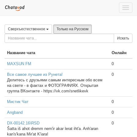
Toggle
naviga
Сверхъестественное
Только на Русском
Искать
Название чата
Онлайн
MAXSUN FM
0
Все самое лучшее из Рунета!
0
Делитесь с друзьями самым интересным обо всем
на свете - в фактах и ФОТОГРАФИЯХ. Открытая
группа ВКонтакте - https://vk.com/snetlikevk
Мистик Чат
0
Angband
0
DX-00142.16\RSD
0
Šatta iš ahot dremm nem'ir akar lerat iht'a. Anh'aran
kan's'kana Mir'at K'iara!