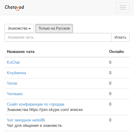
Toggle
naviga
Знакомства
Только на Русском
Искать
Название чата
Онлайн
KoChat
0
Клубничка
0
Чатик
0
Чатишка
0
Скайп конференции по городам
0
Знакомства https://join.skype.com/ вписки
Чат звездное небо86
0
Чат для общения и знакомств.