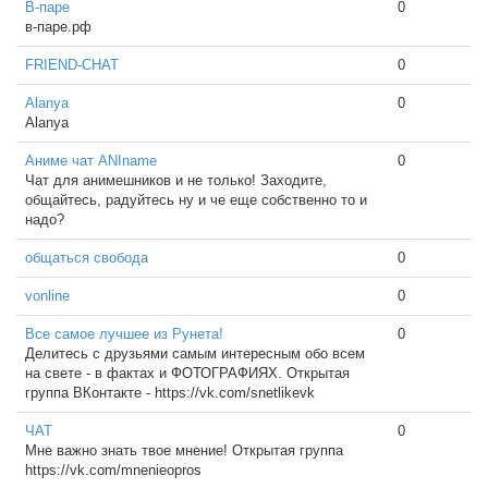
В-паре
0
в-паре.рф
FRIEND-CHAT
0
Alanya
0
Alanya
Аниме чат ANIname
0
Чат для анимешников и не только! Заходите,
общайтесь, радуйтесь ну и че еще собственно то и
надо?
общаться свобода
0
vonline
0
Все самое лучшее из Рунета!
0
Делитесь с друзьями самым интересным обо всем
на свете - в фактах и ФОТОГРАФИЯХ. Открытая
группа ВКонтакте - https://vk.com/snetlikevk
ЧАТ
0
Мне важно знать твое мнение! Открытая группа
https://vk.com/mnenieopros