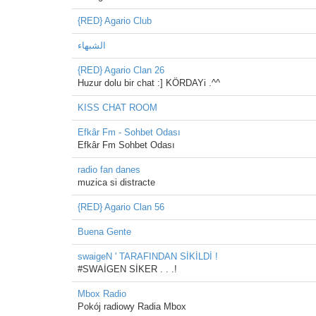
{RED} Agario Club
الشبهاء
{RED} Agario Clan 26
Huzur dolu bir chat :] KÖRDAYi .^^
KISS CHAT ROOM
Efkâr Fm - Sohbet Odası
Efkâr Fm Sohbet Odası
radio fan danes
muzica si distracte
{RED} Agario Clan 56
Buena Gente
swaigeN ' TARAFINDAN SİKİLDİ !
#SWAİGEN SİKER . . .!
Mbox Radio
Pokój radiowy Radia Mbox