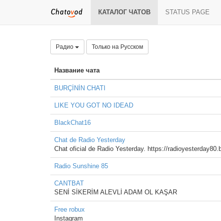
КАТАЛОГ ЧАТОВ
STATUS PAGE
Радио
Только на Русском
Название чата
BURÇİNİN CHATI
LIKE YOU GOT NO IDEAD
BlackChat16
Chat de Radio Yesterday
Chat oficial de Radio Yesterday. https://radioyesterday80
Radio Sunshine 85
CANTBAT
SENİ SİKERİM ALEVLİ ADAM OL KAŞAR
Free robux
Instagram