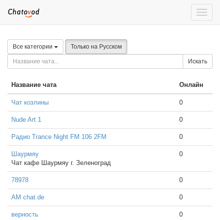
Toggle
naviga
Все категории
Только на Русском
Искать
Название чата
Онлайн
Чат козлины
0
Nude Art 1
0
Радио Trance Night FM 106 2FM
0
Шаурмяу
0
Чат кафе Шаурмяу г. Зеленоград
78978
0
AM chat.de
0
верность
0