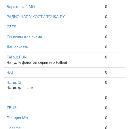
Барахолка \ МО
0
РАДИО ЧАТ У КОСТИ ТОЧКА РУ
0
CZZS
0
Символы для скама
0
Дай списать
0
Fallout.FUN
0
Чат для фанатов серии игр Fallout
ЧАТ
0
Чатик<З
0
Чатик для всех
ish
0
ZEUS
0
Гильдия Mix
0
lucasme
0