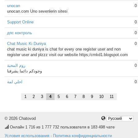
unocan
0
unocan.com Uno sevenlerin sitesi
Support Online
0
дпс контроль
0
Chat Music Ki Duniya
0
chat music ki duniya is chat for every one register user and non
register user and plzzz visit our website https;/cmkd1.blogspot.com
روم المحبة
0
وجودكم دائما يشرفنا
احلي لمة
0
1
2
3
4
5
6
7
8
9
10
11
© 2026 Chatovod
Онлайн
1 716
из 1 777 732 пользователя в 183 498 чате
Условия использования
·
Политика конфиденциальности