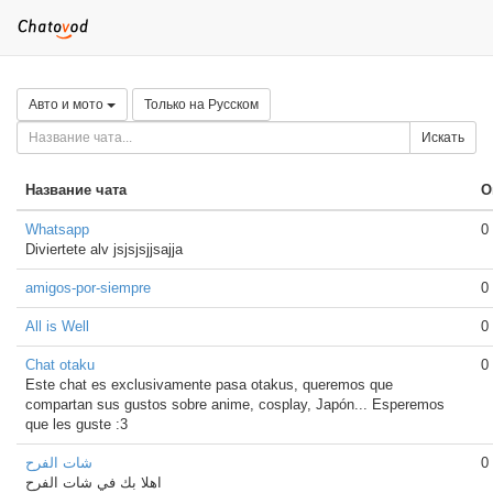
Авто и мото
Только на Русском
Искать
Название чата
О
Whatsapp
0
Diviertete alv jsjsjsjjsajja
amigos-por-siempre
0
All is Well
0
Chat otaku
0
Este chat es exclusivamente pasa otakus, queremos que
compartan sus gustos sobre anime, cosplay, Japón... Esperemos
que les guste :3
شات الفرح
0
اهلا بك في شات الفرح