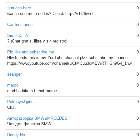
☆nudes here
0
wanna see more nudes? Check http://v.ht/6wnT
Car Insurance
0
SimpleCHAT
0
? ¡Chat gratis, libre y sin registro!
Plz like and subscribe me
0
Hlw friends this is my YouTube channel plzz subscribe my channel-
https://www.youtube.com/channel/UCtMCuu3qMEWRTHGn9G4_1nw
seanger
0
maroc
0
marhba bikom f chat maroc
Pakboys&girls
0
Chat
Авторазборка BMW&MRCEDES
0
Чат для фанатов BMW
Daddy No
0