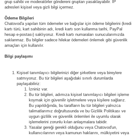
grup sahibi ve moderatörler göndereni gruptan yasaklayabilir. IP
adresleri kişisel veya gizli bilgi içermez.
Ödeme Bilgileri
Chatovod'a yapılan tüm ödemeler ve bağışlar için ödeme bilgilerini (kredi
kartı türü, kart sahibinin adı, kredi kartı son kullanma tarihi, PayPal
hesap e-postası) saklıyoruz. Kredi kartı numaraları sunucularımızda
saklanmaz. Bu bilgiler sadece hilekar ödemeleri önlemek gibi güvenlik
amaçları için kullanılır.
Bilgi paylaşımı
Kişisel tanımlayıcı bilgilerinizi diğer şirketlere veya bireylere
satmıyoruz. Bu tür bilgileri aşağıdaki sınırlı durumlarda
paylaşabiliriz:
İzniniz var.
Bu tür bilgileri, adımıza kişisel tanımlayıcı bilgileri işleme
koymak için güvenilir işletmelere veya kişilere sağlarız.
Bu yapıldığında, bu tarafların bu tür bilgileri yalnızca
talimatlarımız doğrultusunda ve bu Gizlilik Politikası ve
uygun gizlilik ve güvenlik önlemleri ile uyumlu olarak
işlemelerini zorunlu kılan anlaşmalara tabidir.
Yasalar gereği gerekli olduğunu veya Chatovod'un,
kullanıcılarının veya kamunun haklarını, mülkiyetini veya