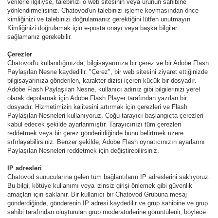
verilerle ilgiliyse, talebinizi o web sitesinin veya ürünün sahibine
yönlendirmelisiniz. Chatovod'un talebinizi işleme koymasından önce
kimliğinizi ve talebinizi doğrulamanız gerektiğini lütfen unutmayın.
Kimliğinizi doğrulamak için e-posta onayı veya başka bilgiler
sağlamanız gerekebilir.
Çerezler
Chatovod'u kullandığınızda, bilgisayarınıza bir çerez ve bir Adobe Flash
Paylaşılan Nesne kaydedilir. "Çerez", bir web sitesini ziyaret ettiğinizde
bilgisayarınıza gönderilen, karakter dizisi içeren küçük bir dosyadır.
Adobe Flash Paylaşılan Nesne, kullanıcı adınız gibi bilgilerinizi yerel
olarak depolamak için Adobe Flash Player tarafından yazılan bir
dosyadır. Hizmetimizin kalitesini artırmak için çerezleri ve Flash
Paylaşılan Nesneleri kullanıyoruz. Çoğu tarayıcı başlangıçta çerezleri
kabul edecek şekilde ayarlanmıştır. Tarayıcınızı tüm çerezleri
reddetmek veya bir çerez gönderildiğinde bunu belirtmek üzere
sıfırlayabilirsiniz. Benzer şekilde, Adobe Flash oynatıcınızın ayarlarını
Paylaşılan Nesneleri reddetmek için değiştirebilirsiniz.
IP adresleri
Chatovod sunucularına gelen tüm bağlantıların IP adreslerini saklıyoruz.
Bu bilgi, kötüye kullanımı veya izinsiz girişi önlemek gibi güvenlik
amaçları için saklanır. Bir kullanıcı bir Chatovod Grubuna mesaj
gönderdiğinde, gönderenin IP adresi kaydedilir ve grup sahibine ve grup
sahibi tarafından oluşturulan grup moderatörlerine görüntülenir, böylece